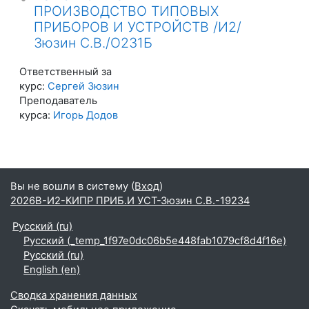
ПРОИЗВОДСТВО ТИПОВЫХ
ПРИБОРОВ И УСТРОЙСТВ /И2/
Зюзин С.В./О231Б
Ответственный за
курс:
Сергей Зюзин
Преподаватель
курса:
Игорь Додов
Вы не вошли в систему (
Вход
)
2026В-И2-КИПР ПРИБ.И УСТ-Зюзин С.В.-19234
Русский ‎(ru)‎
Русский ‎(_temp_1f97e0dc06b5e448fab1079cf8d4f16e)‎
Русский ‎(ru)‎
English ‎(en)‎
Сводка хранения данных