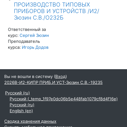
ПРОИЗВОДСТВО ТИПОВЫХ
ПРИБОРОВ И УСТРОЙСТВ /И2/
Зюзин С.В./О232Б
Ответственный за
курс:
Сергей Зюзин
Преподаватель
курса:
Игорь Додов
Вы не вошли в систему (
Вход
)
2026В-И2-КИПР ПРИБ.И УСТ-Зюзин С.В.-19235
Русский ‎(ru)‎
Русский ‎(_temp_1f97e0dc06b5e448fab1079cf8d4f16e)‎
Русский ‎(ru)‎
English ‎(en)‎
Сводка хранения данных