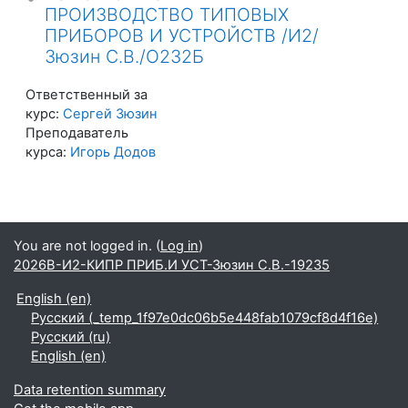
ПРОИЗВОДСТВО ТИПОВЫХ
ПРИБОРОВ И УСТРОЙСТВ /И2/
Зюзин С.В./О232Б
Ответственный за
курс:
Сергей Зюзин
Преподаватель
курса:
Игорь Додов
You are not logged in. (
Log in
)
2026В-И2-КИПР ПРИБ.И УСТ-Зюзин С.В.-19235
English ‎(en)‎
Русский ‎(_temp_1f97e0dc06b5e448fab1079cf8d4f16e)‎
Русский ‎(ru)‎
English ‎(en)‎
Data retention summary