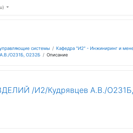
u)‎
 управляющие системы
Кафедра "И2" - Инжиниринг и мен
.В./О231Б, О232Б
Описание
ЕЛИЙ /И2/Кудрявцев А.В./О231Б