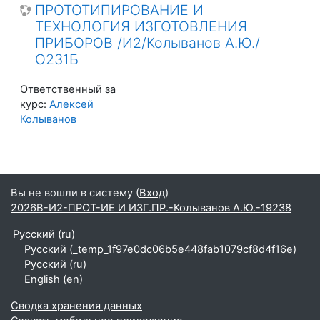
ПРОТОТИПИРОВАНИЕ И
ТЕХНОЛОГИЯ ИЗГОТОВЛЕНИЯ
ПРИБОРОВ /И2/Колыванов А.Ю./
О231Б
Ответственный за
курс:
Алексей
Колыванов
Вы не вошли в систему (
Вход
)
2026В-И2-ПРОТ-ИЕ И ИЗГ.ПР.-Колыванов А.Ю.-19238
Русский ‎(ru)‎
Русский ‎(_temp_1f97e0dc06b5e448fab1079cf8d4f16e)‎
Русский ‎(ru)‎
English ‎(en)‎
Сводка хранения данных