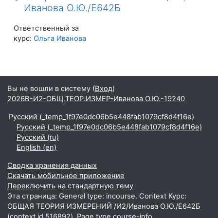
Иванова О.Ю./Е642Б
Ответственный за
курс:
Ольга Иванова
Вы не вошли в систему (
Вход
)
2026В-И2-ОБЩ.ТЕОР.ИЗМЕР-Иванова О.Ю.-19240
Русский ‎(_temp_1f97e0dc06b5e448fab1079cf8d4f16e)‎
Русский ‎(_temp_1f97e0dc06b5e448fab1079cf8d4f16e)‎
Русский ‎(ru)‎
English ‎(en)‎
Сводка хранения данных
Скачать мобильное приложение
Переключить на стандартную тему
Эта страница: General type: incourse. Context Курс:
ОБЩАЯ ТЕОРИЯ ИЗМЕРЕНИЙ /И2/Иванова О.Ю./Е642Б
(context id 516892). Page type course-info.