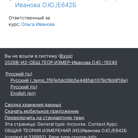
Иванова О.Ю./Е642Б
Ответственный за
курс:
Ольга Иванова
Вы не вошли в систему (
Вход
)
2026В-И2-ОБЩ.ТЕОР.ИЗМЕР-Иванова О.Ю.-19240
Русский ‎(ru)‎
Русский ‎(_temp_1f97e0dc06b5e448fab1079cf8d4f16e)‎
Русский ‎(ru)‎
English ‎(en)‎
Сводка хранения данных
Скачать мобильное приложение
Переключить на стандартную тему
Эта страница: General type: incourse. Context Курс:
ОБЩАЯ ТЕОРИЯ ИЗМЕРЕНИЙ /И2/Иванова О.Ю./Е642Б
(context id 516892). Page type course-info.