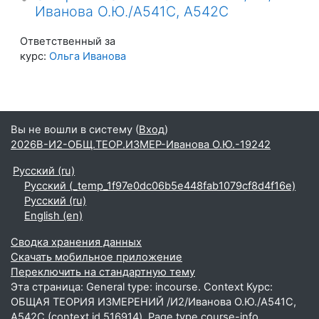
Иванова О.Ю./А541С, А542С
Ответственный за
курс:
Ольга Иванова
Вы не вошли в систему (
Вход
)
2026В-И2-ОБЩ.ТЕОР.ИЗМЕР-Иванова О.Ю.-19242
Русский ‎(ru)‎
Русский ‎(_temp_1f97e0dc06b5e448fab1079cf8d4f16e)‎
Русский ‎(ru)‎
English ‎(en)‎
Сводка хранения данных
Скачать мобильное приложение
Переключить на стандартную тему
Эта страница: General type: incourse. Context Курс:
ОБЩАЯ ТЕОРИЯ ИЗМЕРЕНИЙ /И2/Иванова О.Ю./А541С,
А542С (context id 516914). Page type course-info.