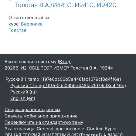
Толстая В.А./И841С, И941С, И942С
Ответственный за
курс:
Вероника
Толстая
Вы не вошли в систему (
Вход
)
2026В-И2-ОБЩ.ТЕОР.ИЗМЕР-Толстая В.А.-19244
Русский ‎(_temp_1f97e0dc06b5e448fab1079cf8d4f16e)‎
Русский ‎(_temp_1f97e0dc06b5e448fab1079cf8d4f16e)‎
Русский ‎(ru)‎
English ‎(en)‎
Сводка хранения данных
Скачать мобильное приложение
Переключить на стандартную тему
Эта страница: General type: incourse. Context Курс:
ОБЩАЯ ТЕОРИЯ ИЗМЕРЕНИЙ /И2/Толстая В.А./И841С,