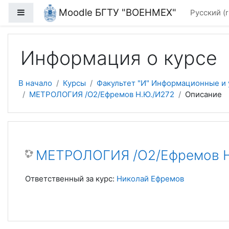
Перейти к основному содержанию
Moodle БГТУ "ВОЕНМЕХ"
Боковая панель
Русский ‎(r
Информация о курсе
В начало
Курсы
Факультет "И" Информационные и
МЕТРОЛОГИЯ /О2/Ефремов Н.Ю./И272
Описание
МЕТРОЛОГИЯ /О2/Ефремов Н
Ответственный за курс:
Николай Ефремов