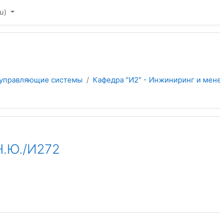
u)‎
 управляющие системы
Кафедра "И2" - Инжиниринг и мен
.Ю./И272