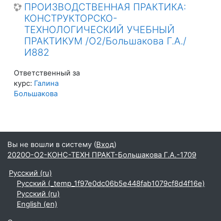
ПРОИЗВОДСТВЕННАЯ ПРАКТИКА:
КОНСТРУКТОРСКО-
ТЕХНОЛОГИЧЕСКИЙ УЧЕБНЫЙ
ПРАКТИКУМ /О2/Большакова Г.А./
И882
Ответственный за
курс:
Галина
Большакова
Вы не вошли в систему (
Вход
)
2020О-О2-КОНС-ТЕХН ПРАКТ-Большакова Г.А.-1709
Русский ‎(ru)‎
Русский ‎(_temp_1f97e0dc06b5e448fab1079cf8d4f16e)‎
Русский ‎(ru)‎
English ‎(en)‎