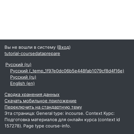
Вы не вошли в систему (
Вход
)
tutorial-coursedataprepare
Русский ‎(ru)‎
Русский ‎(_temp_1f97e0dc06b5e448fab1079cf8d4f16e)‎
Русский ‎(ru)‎
English ‎(en)‎
Сводка хранения данных
Скачать мобильное приложение
Переключить на стандартную тему
Эта страница: General type: incourse. Context Курс:
Подготовка материалов для онлайн курса (context id
157278). Page type course-info.