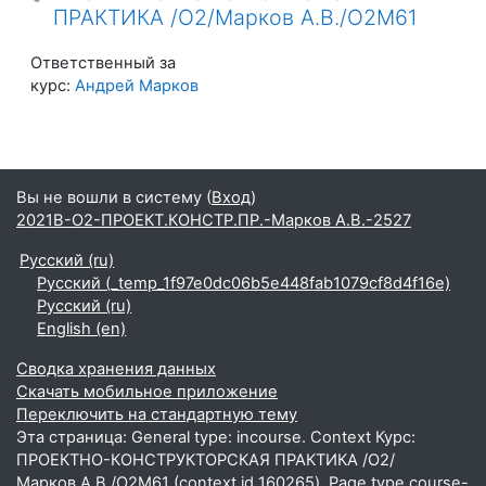
ПРАКТИКА /О2/Марков А.В./О2М61
Ответственный за
курс:
Андрей Марков
Вы не вошли в систему (
Вход
)
2021В-О2-ПРОЕКТ.КОНСТР.ПР.-Марков А.В.-2527
Русский ‎(ru)‎
Русский ‎(_temp_1f97e0dc06b5e448fab1079cf8d4f16e)‎
Русский ‎(ru)‎
English ‎(en)‎
Сводка хранения данных
Скачать мобильное приложение
Переключить на стандартную тему
Эта страница: General type: incourse. Context Курс:
ПРОЕКТНО-КОНСТРУКТОРСКАЯ ПРАКТИКА /О2/
Марков А.В./О2М61 (context id 160265). Page type course-