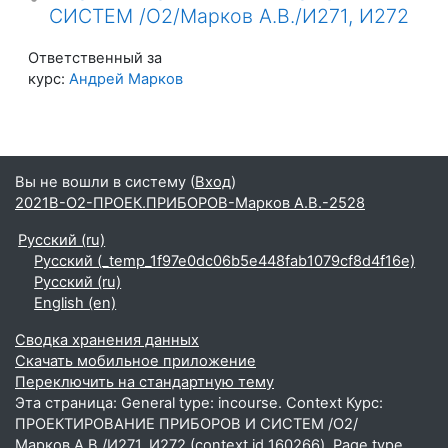
СИСТЕМ /О2/Марков А.В./И271, И272
Ответственный за
курс:
Андрей Марков
Вы не вошли в систему (
Вход
)
2021В-О2-ПРОЕК.ПРИБОРОВ-Марков А.В.-2528
Русский ‎(ru)‎
Русский ‎(_temp_1f97e0dc06b5e448fab1079cf8d4f16e)‎
Русский ‎(ru)‎
English ‎(en)‎
Сводка хранения данных
Скачать мобильное приложение
Переключить на стандартную тему
Эта страница: General type: incourse. Context Курс:
ПРОЕКТИРОВАНИЕ ПРИБОРОВ И СИСТЕМ /О2/
Марков А.В./И271, И272 (context id 160266). Page type