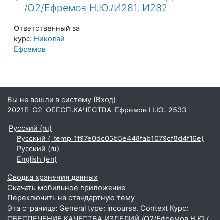
/О2/Ефремов Н.Ю./И281, И282
Ответственный за
курс:
Николай
Ефремов
Вы не вошли в систему (
Вход
)
2021В-О2-ОБЕСП.КАЧЕСТВА-Ефремов Н.Ю.-2533
Русский ‎(ru)‎
Русский ‎(_temp_1f97e0dc06b5e448fab1079cf8d4f16e)‎
Русский ‎(ru)‎
English ‎(en)‎
Сводка хранения данных
Скачать мобильное приложение
Переключить на стандартную тему
Эта страница: General type: incourse. Context Курс:
ОБЕСПЕЧЕНИЕ КАЧЕСТВА ИЗДЕЛИЙ /О2/Ефремов Н.Ю./