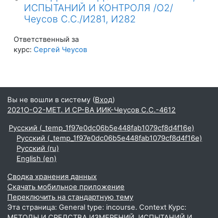
ИСПЫТАНИЙ И КОНТРОЛЯ /О2/
Чеусов С.С./И281, И282
Ответственный за
курс:
Сергей Чеусов
Вы не вошли в систему (
Вход
)
2021О-О2-МЕТ. И СР-ВА ИИК-Чеусов С.С.-4612
Русский ‎(_temp_1f97e0dc06b5e448fab1079cf8d4f16e)‎
Русский ‎(_temp_1f97e0dc06b5e448fab1079cf8d4f16e)‎
Русский ‎(ru)‎
English ‎(en)‎
Сводка хранения данных
Скачать мобильное приложение
Переключить на стандартную тему
Эта страница: General type: incourse. Context Курс:
МЕТОДЫ И СРЕДСТВА ИЗМЕРЕНИЙ, ИСПЫТАНИЙ И