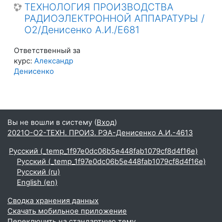
ТЕХНОЛОГИЯ ПРОИЗВОДСТВА
РАДИОЭЛЕКТРОННОЙ АППАРАТУРЫ /
О2/Денисенко А.И./Е681
Ответственный за
курс:
Александр
Денисенко
Вы не вошли в систему (
Вход
)
2021О-О2-ТЕХН. ПРОИЗ. РЭА-Денисенко А.И.-4613
Русский ‎(_temp_1f97e0dc06b5e448fab1079cf8d4f16e)‎
Русский ‎(_temp_1f97e0dc06b5e448fab1079cf8d4f16e)‎
Русский ‎(ru)‎
English ‎(en)‎
Сводка хранения данных
Скачать мобильное приложение
Переключить на стандартную тему