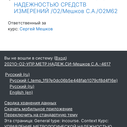
НАДЕЖНОСТЬЮ СРЕДСТВ
ИЗМЕРЕНИЙ /О2/Мешков С.А./О2М62
Ответственный за
курс:
Сергей Мешков
Вы не вошли в систему (
Вход
)
2021О-О2-УПР.МЕТР.НАДЕЖ.СИ-Мешков С.А.-4617
Русский ‎(ru)‎
Русский ‎(_temp_1f97e0dc06b5e448fab1079cf8d4f16e)‎
Русский ‎(ru)‎
English ‎(en)‎
Сводка хранения данных
Скачать мобильное приложение
Переключить на стандартную тему
Эта страница: General type: incourse. Context Курс:
УПРАВЛЕНИЕ МЕТРОЛОГИЧЕСКОЙ НАДЕЖНОСТЬЮ