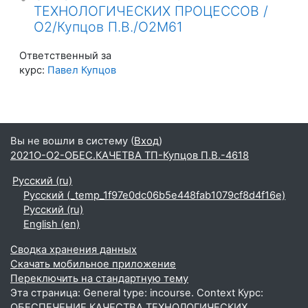
ТЕХНОЛОГИЧЕСКИХ ПРОЦЕССОВ /
О2/Купцов П.В./О2М61
Ответственный за
курс:
Павел Купцов
Вы не вошли в систему (
Вход
)
2021О-О2-ОБЕС.КАЧЕТВА ТП-Купцов П.В.-4618
Русский ‎(ru)‎
Русский ‎(_temp_1f97e0dc06b5e448fab1079cf8d4f16e)‎
Русский ‎(ru)‎
English ‎(en)‎
Сводка хранения данных
Скачать мобильное приложение
Переключить на стандартную тему
Эта страница: General type: incourse. Context Курс:
ОБЕСПЕЧЕНИЕ КАЧЕСТВА ТЕХНОЛОГИЧЕСКИХ