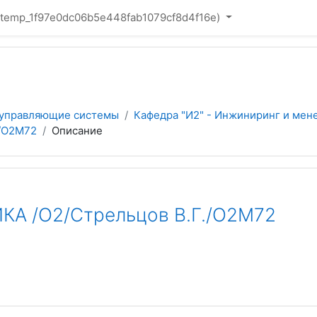
(_temp_1f97e0dc06b5e448fab1079cf8d4f16e)‎
 управляющие системы
Кафедра "И2" - Инжиниринг и мен
/О2М72
Описание
 /О2/Стрельцов В.Г./О2М72