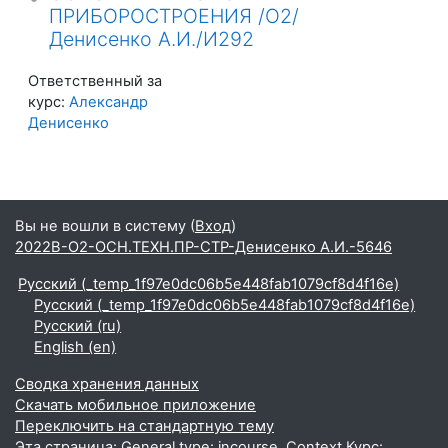
ПРИБОРОСТРОЕНИЯ /О2/
Денисенко А.И./И292
Ответственный за
курс:
Александр
Денисенко
Вы не вошли в систему (
Вход
)
2022В-О2-ОСН.ТЕХН.ПР-СТР-Денисенко А.И.-5646
Русский ‎(_temp_1f97e0dc06b5e448fab1079cf8d4f16e)‎
Русский ‎(_temp_1f97e0dc06b5e448fab1079cf8d4f16e)‎
Русский ‎(ru)‎
English ‎(en)‎
Сводка хранения данных
Скачать мобильное приложение
Переключить на стандартную тему
Эта страница: General type: incourse. Context Курс: