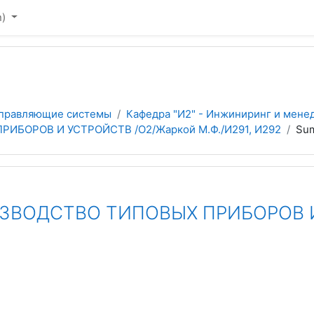
)‎
управляющие системы
Кафедра "И2" - Инжиниринг и мене
БОРОВ И УСТРОЙСТВ /О2/Жаркой М.Ф./И291, И292
Su
ЗВОДСТВО ТИПОВЫХ ПРИБОРОВ И