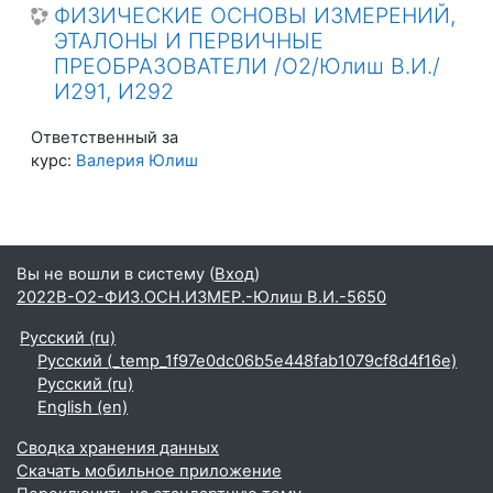
ФИЗИЧЕСКИЕ ОСНОВЫ ИЗМЕРЕНИЙ,
ЭТАЛОНЫ И ПЕРВИЧНЫЕ
ПРЕОБРАЗОВАТЕЛИ /О2/Юлиш В.И./
И291, И292
Ответственный за
курс:
Валерия Юлиш
Вы не вошли в систему (
Вход
)
2022В-О2-ФИЗ.ОСН.ИЗМЕР.-Юлиш В.И.-5650
Русский ‎(ru)‎
Русский ‎(_temp_1f97e0dc06b5e448fab1079cf8d4f16e)‎
Русский ‎(ru)‎
English ‎(en)‎
Сводка хранения данных
Скачать мобильное приложение