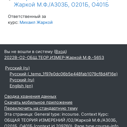
Жаркой М.Ф./А303Б, О201Б, О401Б
Ответственный за
курс:
Михаил Жаркой
Вы не вошли в систему (
Вход
)
2022В-О2-ОБЩ.ТЕОР.ИЗМЕР-Жаркой М.Ф.-5653
Русский ‎(ru)‎
Русский ‎(_temp_1f97e0dc06b5e448fab1079cf8d4f16e)‎
Русский ‎(ru)‎
English ‎(en)‎
Сводка хранения данных
Скачать мобильное приложение
Переключить на стандартную тему
Эта страница: General type: incourse. Context Курс:
ОБЩАЯ ТЕОРИЯ ИЗМЕРЕНИЙ /О2/Жаркой М.Ф./А303Б,
О201Б, О401Б (context id 209760). Page type course-info.