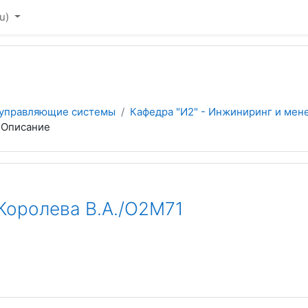
u)‎
 управляющие системы
Кафедра "И2" - Инжиниринг и мен
Описание
оролева В.А./О2М71