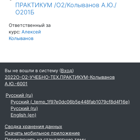
ПРАКТИКУМ /О2/Колыванов А.Ю./
О201Б
Ответственный за
курс:
Алексей
Колыванов
Вы не вошли в систему (
Вход
)
2022О-О2-УЧЕБНО-ТЕХ.ПРАКТИКУМ-Колыванов
А.Ю.-6001
Русский ‎(ru)‎
Русский ‎(_temp_1f97e0dc06b5e448fab1079cf8d4f16e)‎
Русский ‎(ru)‎
English ‎(en)‎
Сводка хранения данных
Скачать мобильное приложение
Переключить на стандартную тему