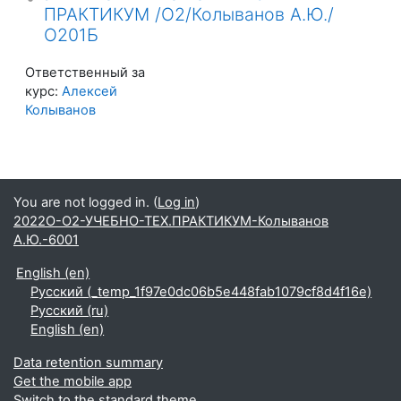
ПРАКТИКУМ /О2/Колыванов А.Ю./
О201Б
Ответственный за
курс:
Алексей
Колыванов
You are not logged in. (
Log in
)
2022О-О2-УЧЕБНО-ТЕХ.ПРАКТИКУМ-Колыванов
А.Ю.-6001
English ‎(en)‎
Русский ‎(_temp_1f97e0dc06b5e448fab1079cf8d4f16e)‎
Русский ‎(ru)‎
English ‎(en)‎
Data retention summary
Get the mobile app
Switch to the standard theme