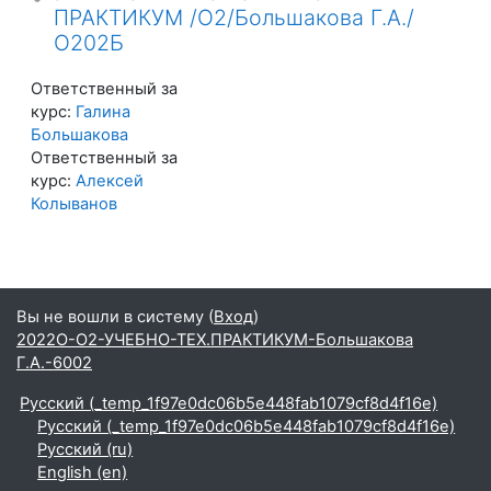
ПРАКТИКУМ /О2/Большакова Г.А./
О202Б
Ответственный за
курс:
Галина
Большакова
Ответственный за
курс:
Алексей
Колыванов
Вы не вошли в систему (
Вход
)
2022О-О2-УЧЕБНО-ТЕХ.ПРАКТИКУМ-Большакова
Г.А.-6002
Русский ‎(_temp_1f97e0dc06b5e448fab1079cf8d4f16e)‎
Русский ‎(_temp_1f97e0dc06b5e448fab1079cf8d4f16e)‎
Русский ‎(ru)‎
English ‎(en)‎