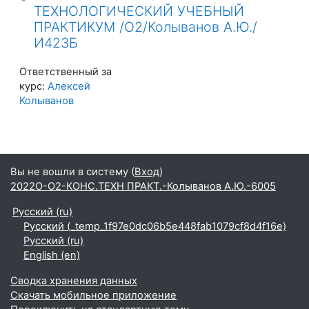
ТЕХНОЛОГИЧЕСКИЙ УЧЕБНЫЙ
ПРАКТИКУМ /О2/Колыванов А.Ю./
И423Б
Ответственный за
курс:
Алексей
Колыванов
Вы не вошли в систему (
Вход
)
2022О-О2-КОНС.ТЕХН ПРАКТ.-Колыванов А.Ю.-6005
Русский ‎(ru)‎
Русский ‎(_temp_1f97e0dc06b5e448fab1079cf8d4f16e)‎
Русский ‎(ru)‎
English ‎(en)‎
Сводка хранения данных
Скачать мобильное приложение