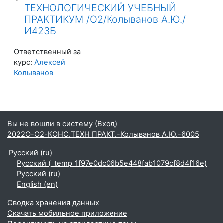
ТЕХНОЛОГИЧЕСКИЙ УЧЕБНЫЙ
ПРАКТИКУМ /О2/Колыванов А.Ю./
И423Б
Ответственный за
курс:
Алексей
Колыванов
Вы не вошли в систему (
Вход
)
2022О-О2-КОНС.ТЕХН ПРАКТ.-Колыванов А.Ю.-6005
Русский ‎(ru)‎
Русский ‎(_temp_1f97e0dc06b5e448fab1079cf8d4f16e)‎
Русский ‎(ru)‎
English ‎(en)‎
Сводка хранения данных
Скачать мобильное приложение