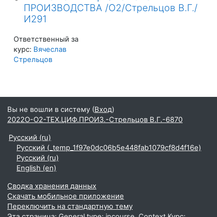
ПРОИЗВОДСТВА /О2/Стрельцов В.Г./
И291
Ответственный за
курс:
Вячеслав
Стрельцов
Вы не вошли в систему (
Вход
)
2022О-О2-ТЕХ.ЦИФ.ПРОИЗ.-Стрельцов В.Г.-6870
Русский ‎(ru)‎
Русский ‎(_temp_1f97e0dc06b5e448fab1079cf8d4f16e)‎
Русский ‎(ru)‎
English ‎(en)‎
Сводка хранения данных
Скачать мобильное приложение
Переключить на стандартную тему
Эта страница: General type: incourse. Context Курс: