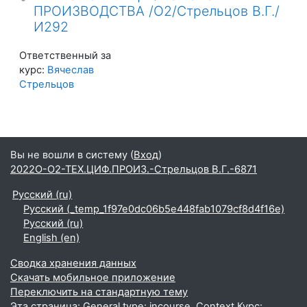
ПРОИЗВОДСТВА /О2/Стрельцов В.Г./
И292
Ответственный за
курс:
Вячеслав
Стрельцов
Вы не вошли в систему (
Вход
)
2022О-О2-ТЕХ.ЦИФ.ПРОИЗ.-Стрельцов В.Г.-6871
Русский ‎(ru)‎
Русский ‎(_temp_1f97e0dc06b5e448fab1079cf8d4f16e)‎
Русский ‎(ru)‎
English ‎(en)‎
Сводка хранения данных
Скачать мобильное приложение
Переключить на стандартную тему
Эта страница: General type: incourse. Context Курс: