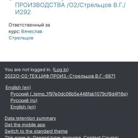
ПРОИЗВОДСТВА /О2/Стрельцов В.Г./
И292
Ответственный за
курс:
Вячеслав
Стрельцов
You are not logged in. (
Log in
)
2022О-О2-ТЕХ.ЦИФ.ПРОИЗ.-Стрельцов В.Г.-6871
English ‎(en)‎
Русский ‎(_temp_1f97e0dc06b5e448fab1079cf8d4f16e)‎
Русский ‎(ru)‎
English ‎(en)‎
Data retention summary
Get the mobile app
Switch to the standard theme
This page is: General type: incourse. Context Course: