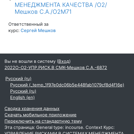
МЕНЕДЖМЕНТА КАЧЕСТВА /О2/
Мешков С.А./О2М71
Ответственный за
курс:
Сергей Мешков
Вы не вошли в систему (
Вход
)
2022О-О2-УПР.РИСК.В СМК-Мешков С.А.-6872
Русский ‎(ru)‎
Русский ‎(_temp_1f97e0dc06b5e448fab1079cf8d4f16e)‎
Русский ‎(ru)‎
English ‎(en)‎
Сводка хранения данных
Скачать мобильное приложение
Переключить на стандартную тему
Эта страница: General type: incourse. Context Курс:
УПРАВЛЕНИЕ РИСКАМИ В СИСТЕМАХ МЕНЕДЖМЕНТА