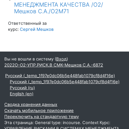
МЕНЕДЖМЕНТА КАЧЕСТВА /О2/
Мешков С.А./О2М71
Ответственный за
курс:
Сергей Мешков
Вы не вошли в систему (
Вход
)
2022О-О2-УПР.РИСК.В СМК-Мешков С.А.-6872
Русский ‎(_temp_1f97e0dc06b5e448fab1079cf8d4f16e)‎
Русский ‎(_temp_1f97e0dc06b5e448fab1079cf8d4f16e)‎
Русский ‎(ru)‎
English ‎(en)‎
Сводка хранения данных
Скачать мобильное приложение
Переключить на стандартную тему
Эта страница: General type: incourse. Context Курс:
УПРАВЛЕНИЕ РИСКАМИ В СИСТЕМАХ МЕНЕДЖМЕНТА