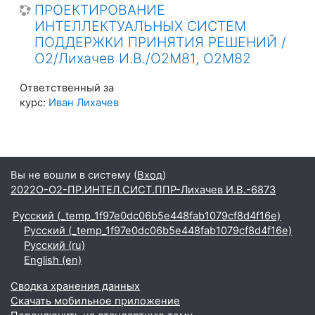
ПРОЕКТИРОВАНИЕ
ИНТЕЛЛЕКТУАЛЬНЫХ СИСТЕМ
ПОДДЕРЖКИ ПРИНЯТИЯ РЕШЕНИЙ /
О2/Лихачев И.В./О2М81, О2М82
Ответственный за
курс:
Иван Лихачев
Вы не вошли в систему (
Вход
)
2022О-О2-ПР.ИНТЕЛ.СИСТ.ППР-Лихачев И.В.-6873
Русский ‎(_temp_1f97e0dc06b5e448fab1079cf8d4f16e)‎
Русский ‎(_temp_1f97e0dc06b5e448fab1079cf8d4f16e)‎
Русский ‎(ru)‎
English ‎(en)‎
Сводка хранения данных
Скачать мобильное приложение