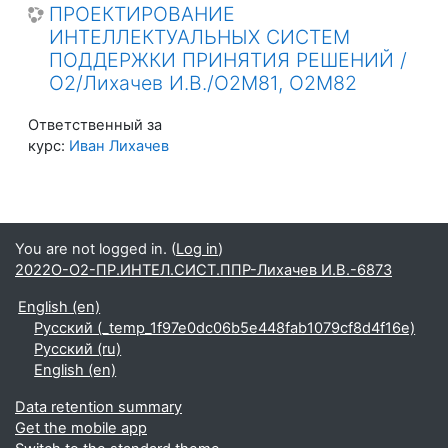
ПРОЕКТИРОВАНИЕ
ИНТЕЛЛЕКТУАЛЬНЫХ СИСТЕМ
ПОДДЕРЖКИ ПРИНЯТИЯ РЕШЕНИЙ /
О2/Лихачев И.В./О2М81, О2М82
Ответственный за
курс:
Иван Лихачев
You are not logged in. (
Log in
)
2022О-О2-ПР.ИНТЕЛ.СИСТ.ППР-Лихачев И.В.-6873
English ‎(en)‎
Русский ‎(_temp_1f97e0dc06b5e448fab1079cf8d4f16e)‎
Русский ‎(ru)‎
English ‎(en)‎
Data retention summary
Get the mobile app