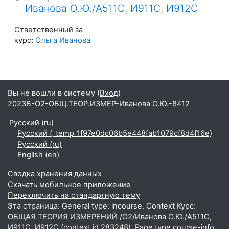
Иванова О.Ю./А511С, И911С, И912С
Ответственный за
курс:
Ольга Иванова
Вы не вошли в систему (
Вход
)
2023В-О2-ОБЩ.ТЕОР.ИЗМЕР-Иванова О.Ю.-8412
Русский ‎(ru)‎
Русский ‎(_temp_1f97e0dc06b5e448fab1079cf8d4f16e)‎
Русский ‎(ru)‎
English ‎(en)‎
Сводка хранения данных
Скачать мобильное приложение
Переключить на стандартную тему
Эта страница: General type: incourse. Context Курс:
ОБЩАЯ ТЕОРИЯ ИЗМЕРЕНИЙ /О2/Иванова О.Ю./А511С,
И911С, И912С (context id 283248). Page type course-info.