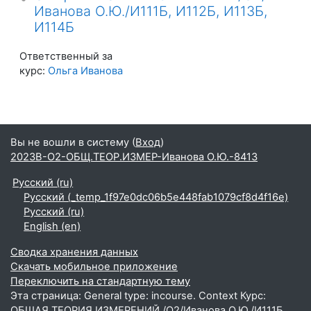
Иванова О.Ю./И111Б, И112Б, И113Б,
И114Б
Ответственный за
курс:
Ольга Иванова
Вы не вошли в систему (
Вход
)
2023В-О2-ОБЩ.ТЕОР.ИЗМЕР-Иванова О.Ю.-8413
Русский ‎(ru)‎
Русский ‎(_temp_1f97e0dc06b5e448fab1079cf8d4f16e)‎
Русский ‎(ru)‎
English ‎(en)‎
Сводка хранения данных
Скачать мобильное приложение
Переключить на стандартную тему
Эта страница: General type: incourse. Context Курс:
ОБЩАЯ ТЕОРИЯ ИЗМЕРЕНИЙ /О2/Иванова О.Ю./И111Б,