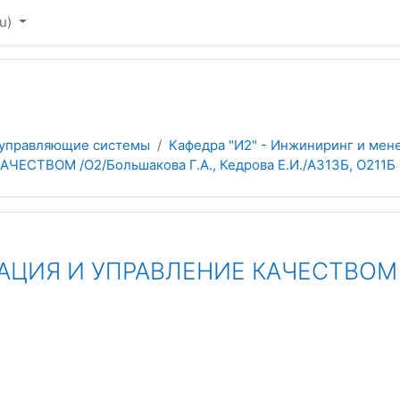
u)‎
 управляющие системы
Кафедра "И2" - Инжиниринг и мен
ТВОМ /О2/Большакова Г.А., Кедрова Е.И./А313Б, О211Б
ИЯ И УПРАВЛЕНИЕ КАЧЕСТВОМ /О