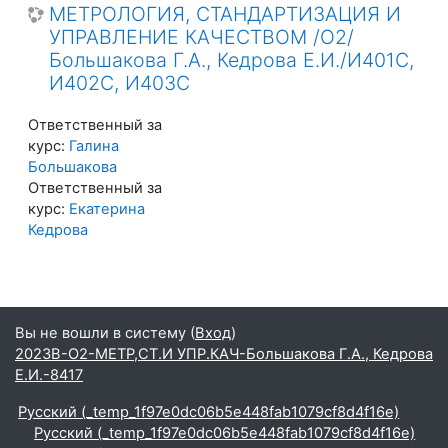
МЕТРОЛОГИЯ, СТАНДАРТИЗАЦИЯ И
УПРАВЛЕНИЕ КАЧЕСТВОМ /О2/
Большакова Г.А., Кедрова Е.И./И401С,
И402С, И403С
Ответственный за
курс:
Галина
Большакова
Ответственный за
курс:
Екатерина
Кедрова
Вы не вошли в систему (
Вход
)
2023В-О2-МЕТР,СТ.И УПР.КАЧ-Большакова Г.А., Кедрова
Е.И.-8417
Русский ‎(_temp_1f97e0dc06b5e448fab1079cf8d4f16e)‎
Русский ‎(_temp_1f97e0dc06b5e448fab1079cf8d4f16e)‎