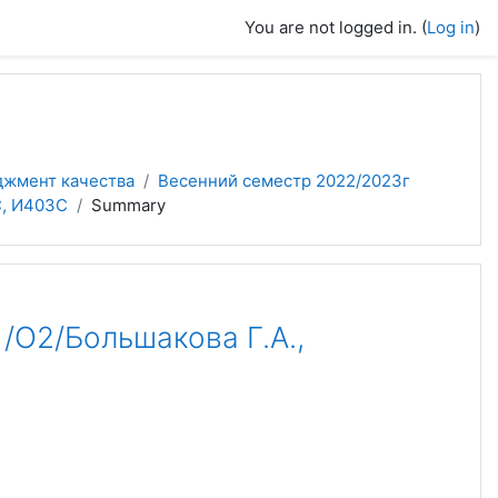
You are not logged in. (
Log in
)
джмент качества
Весенний семестр 2022/2023г
, И403С
Summary
2/Большакова Г.А.,