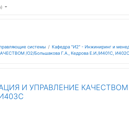
)‎
управляющие системы
Кафедра "И2" - Инжиниринг и мене
СТВОМ /О2/Большакова Г.А., Кедрова Е.И./И401С, И402С
ИЯ И УПРАВЛЕНИЕ КАЧЕСТВОМ /О
 И403С