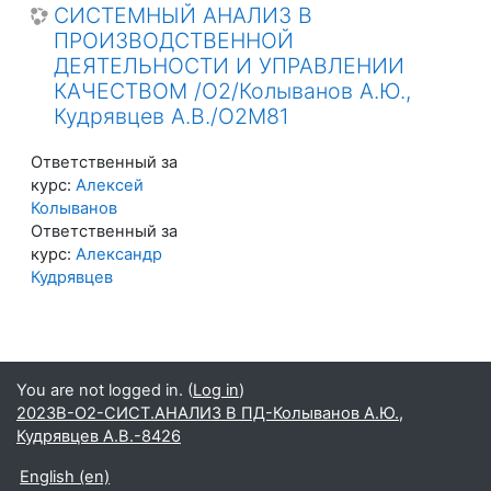
СИСТЕМНЫЙ АНАЛИЗ В
ПРОИЗВОДСТВЕННОЙ
ДЕЯТЕЛЬНОСТИ И УПРАВЛЕНИИ
КАЧЕСТВОМ /О2/Колыванов А.Ю.,
Кудрявцев А.В./О2М81
Ответственный за
курс:
Алексей
Колыванов
Ответственный за
курс:
Александр
Кудрявцев
You are not logged in. (
Log in
)
2023В-О2-СИСТ.АНАЛИЗ В ПД-Колыванов А.Ю.,
Кудрявцев А.В.-8426
English ‎(en)‎