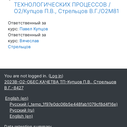
ТЕХНОЛОГИЧЕСКИХ ПРОЦЕССОВ /
О2/Купцов П.В., Стрельцов В.Г./О2М81
Ответственный за
курс:
Павел Купцов
Ответственный за
курс:
Вячеслав
Стрельцов
You are not logged in. (
Log in
)
2023В-О2-ОБЕС.КАЧЕТВА ТП-Купцов П.В., Стрельцов
В.Г.-8427
English ‎(en)‎
Русский ‎(_temp_1f97e0dc06b5e448fab1079cf8d4f16e)‎
Русский ‎(ru)‎
English ‎(en)‎
Data retention summary