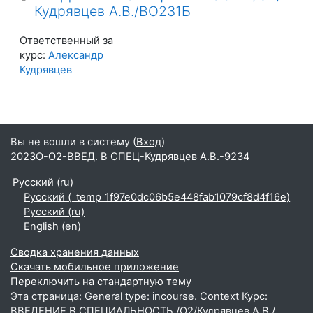
Кудрявцев А.В./ВО231Б
Ответственный за
курс:
Александр
Кудрявцев
Вы не вошли в систему (
Вход
)
2023О-О2-ВВЕД. В СПЕЦ-Кудрявцев А.В.-9234
Русский ‎(ru)‎
Русский ‎(_temp_1f97e0dc06b5e448fab1079cf8d4f16e)‎
Русский ‎(ru)‎
English ‎(en)‎
Сводка хранения данных
Скачать мобильное приложение
Переключить на стандартную тему
Эта страница: General type: incourse. Context Курс:
ВВЕДЕНИЕ В СПЕЦИАЛЬНОСТЬ /О2/Кудрявцев А.В./