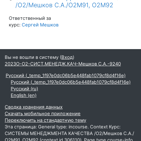
/О2/Мешков С.А./О2М91, О2М92
Ответственный за
курс:
Сергей Мешков
Вы не вошли в систему (
Вход
)
2023О-О2-СИСТ.МЕНЕДЖ.КАЧ-Мешков С.А.-9240
Русский ‎(_temp_1f97e0dc06b5e448fab1079cf8d4f16e)‎
Русский ‎(_temp_1f97e0dc06b5e448fab1079cf8d4f16e)‎
Русский ‎(ru)‎
English ‎(en)‎
Сводка хранения данных
Скачать мобильное приложение
Переключить на стандартную тему
Эта страница: General type: incourse. Context Курс:
СИСТЕМЫ МЕНЕДЖМЕНТА КАЧЕСТВА /О2/Мешков С.А./
О2М91, О2М92 (context id 306110). Page type course-info.