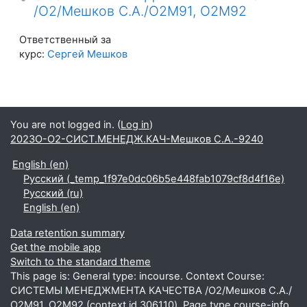
/О2/Мешков С.А./О2М91, О2М92
Ответственный за
курс:
Сергей Мешков
You are not logged in. (
Log in
)
2023О-О2-СИСТ.МЕНЕДЖ.КАЧ-Мешков С.А.-9240
English ‎(en)‎
Русский ‎(_temp_1f97e0dc06b5e448fab1079cf8d4f16e)‎
Русский ‎(ru)‎
English ‎(en)‎
Data retention summary
Get the mobile app
Switch to the standard theme
This page is: General type: incourse. Context Course:
СИСТЕМЫ МЕНЕДЖМЕНТА КАЧЕСТВА /О2/Мешков С.А./
О2М91, О2М92 (context id 306110). Page type course-info.