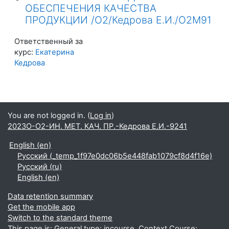
ОБЕСПЕЧЕНИЯ КАЧЕСТВА
ПРОДУКЦИИ /О2/Кедрова Е.И./О2М91
Ответственный за
курс:
Екатерина
Кедрова
You are not logged in. (
Log in
)
2023О-О2-ИН. МЕТ. КАЧ. ПР.-Кедрова Е.И.-9241
English ‎(en)‎
Русский ‎(_temp_1f97e0dc06b5e448fab1079cf8d4f16e)‎
Русский ‎(ru)‎
English ‎(en)‎
Data retention summary
Get the mobile app
Switch to the standard theme
This page is: General type: incourse. Context Course: