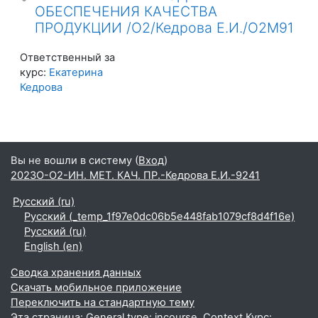
ОБЕСПЕЧЕНИЯ КАЧЕСТВА
ПРОДУКЦИИ /О2/Кедрова Е.И./О2М91
Ответственный за
курс:
Екатерина
Кедрова
Вы не вошли в систему (
Вход
)
2023О-О2-ИН. МЕТ. КАЧ. ПР.-Кедрова Е.И.-9241
Русский ‎(ru)‎
Русский ‎(_temp_1f97e0dc06b5e448fab1079cf8d4f16e)‎
Русский ‎(ru)‎
English ‎(en)‎
Сводка хранения данных
Скачать мобильное приложение
Переключить на стандартную тему
Эта страница: General type: incourse. Context Курс: