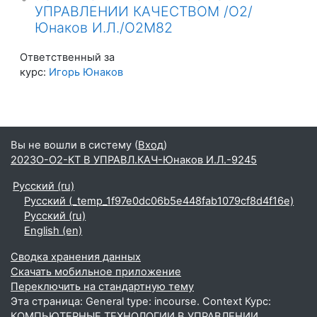
УПРАВЛЕНИИ КАЧЕСТВОМ /О2/
Юнаков И.Л./О2М82
Ответственный за
курс:
Игорь Юнаков
Вы не вошли в систему (
Вход
)
2023О-О2-КТ В УПРАВЛ.КАЧ-Юнаков И.Л.-9245
Русский ‎(ru)‎
Русский ‎(_temp_1f97e0dc06b5e448fab1079cf8d4f16e)‎
Русский ‎(ru)‎
English ‎(en)‎
Сводка хранения данных
Скачать мобильное приложение
Переключить на стандартную тему
Эта страница: General type: incourse. Context Курс:
КОМПЬЮТЕРНЫЕ ТЕХНОЛОГИИ В УПРАВЛЕНИИ